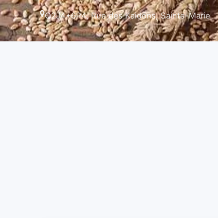
Q2J4+6P4, Rue des Kaidons, Sainte-Marie