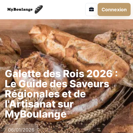
Connexion
BLOG
Galette des Rois 2026 :
Le Guide des Saveurs
Régionales et de
l'Artisanat sur
MyBoulange
06/01/2026