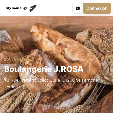
Connexion
BOULANGERIE
Boulangerie J.ROSA
3 Rue Frédéric Joliot Curie, 01200 Valserhône,
France