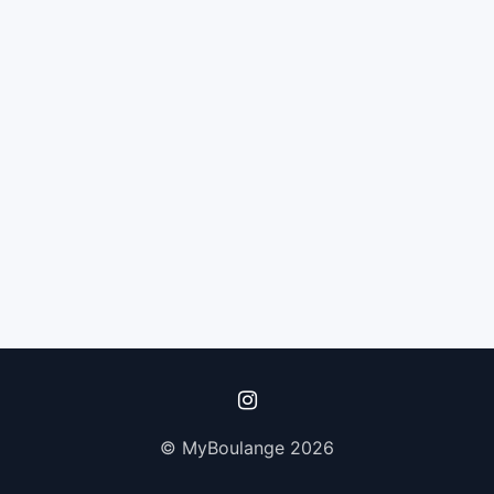
© MyBoulange 2026