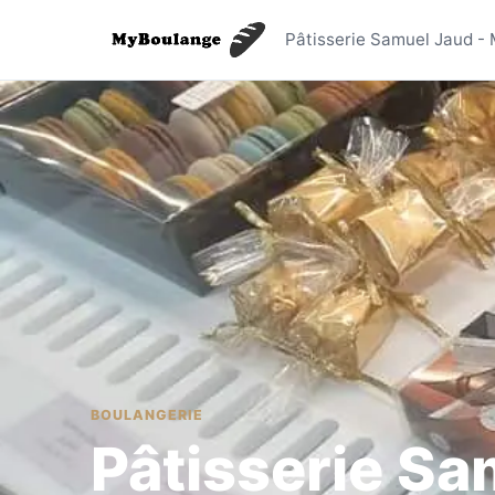
Pâtisseri
Pâtisserie Samuel Jaud - 
BOULANGERIE
Pâtisserie Sa