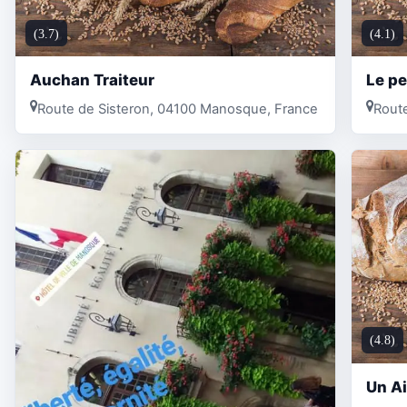
(3.7)
(4.1)
Auchan Traiteur
Le pe
Route de Sisteron, 04100 Manosque, France
Rout
(4.8)
Un Ai