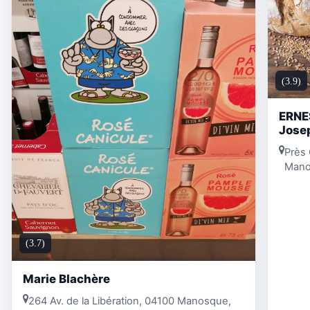
(3.9)
ERNES
Jose
Près
Mano
(3.7)
Marie Blachère
264 Av. de la Libération, 04100 Manosque,