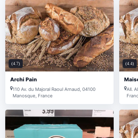
(4.7)
(4.4)
Archi Pain
Mais
110 Av. du Majoral Raoul Arnaud, 04100
All.
Manosque, France
Fran