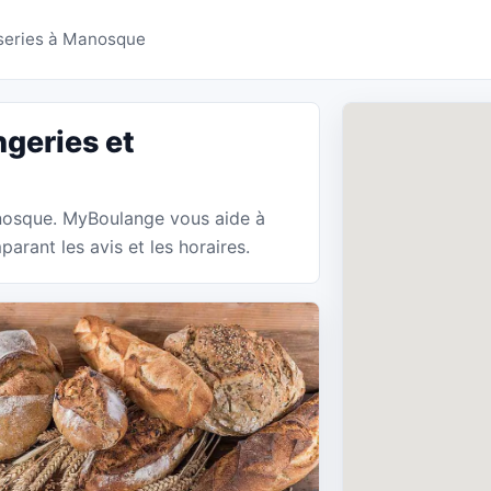
ries Manosque - MyBou
sseries à Manosque
geries et
anosque. MyBoulange vous aide à
arant les avis et les horaires.