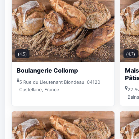
(4.5)
(4.7)
Boulangerie Collomp
Mais
Pâti
5 Rue du Lieutenant Blondeau, 04120
Castellane, France
22 Av
Bains