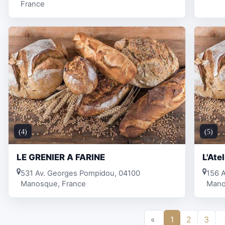
France
(4)
(5)
LE GRENIER A FARINE
L'Ate
531 Av. Georges Pompidou, 04100
156 A
Manosque, France
Mano
«
1
2
3