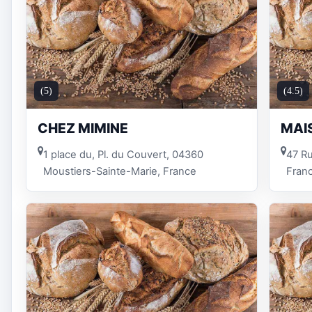
(5)
(4.5)
CHEZ MIMINE
MAI
1 place du, Pl. du Couvert, 04360
47 R
Moustiers-Sainte-Marie, France
Fran