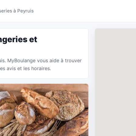
ies Peyruis - MyBoula
series à Peyruis
geries et
ruis. MyBoulange vous aide à trouver
s avis et les horaires.