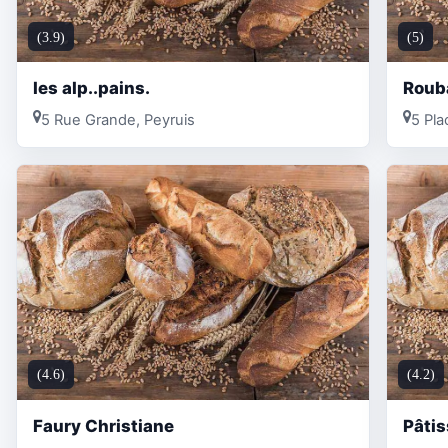
(3.9)
(5)
les alp..pains.
Roub
5 Rue Grande, Peyruis
5 Pla
(4.6)
(4.2)
Faury Christiane
Pâtis