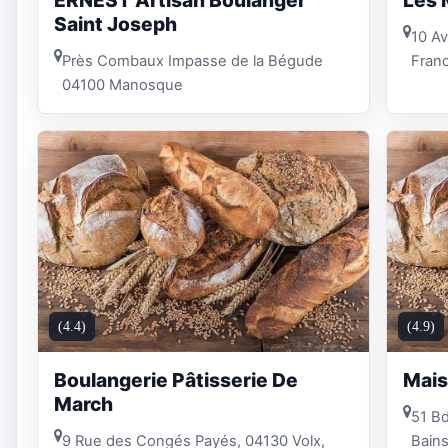
Saint Joseph
10 Av
Près Combaux Impasse de la Bégude
Fran
04100 Manosque
(4.4)
(4.9)
Boulangerie Pâtisserie De
Mais
March
51 Bd
9 Rue des Congés Payés, 04130 Volx,
Bains