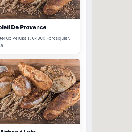
oleil De Provence
erluc Perussis, 04300 Forcalquier,
ce
Miches à Lulu