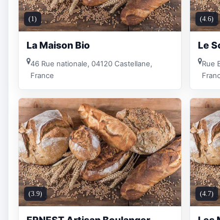
(1)
(4.6)
La Maison Bio
Le S
46 Rue nationale, 04120 Castellane,
Rue B
France
Fran
(3.9)
(4.7)
ERNEST Artisan Boulanger
Les 