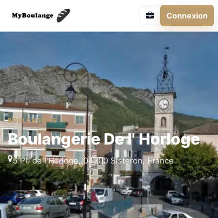
Connexion
BOULANGERIE
Boulangerie De l' Horloge
5 Pl. de l'Horloge, 04200 Sisteron, France