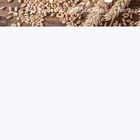
40 Rte de Gap, 05500 La Fare-en-Champsau