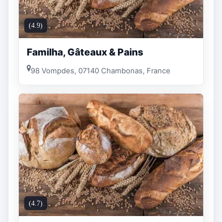
(4.9)
Familha, Gâteaux & Pains
98 Vompdes, 07140 Chambonas, France
(4.7)