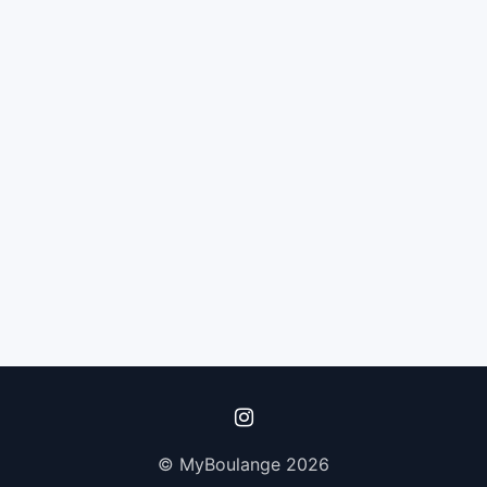
© MyBoulange 2026