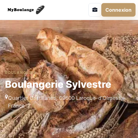
Connexion
BOULANGERIE
Boulangerie Sylvestre
Quartier Castillanes, 09600 Laroque-d'Olmess,
France