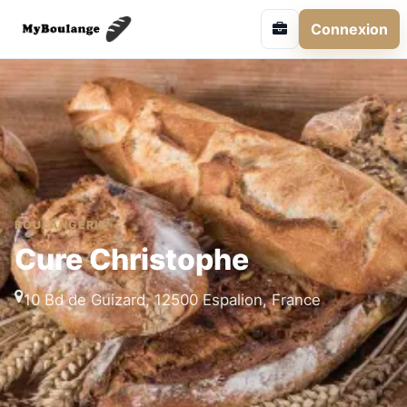
Connexion
BOULANGERIE
Cure Christophe
10 Bd de Guizard, 12500 Espalion, France