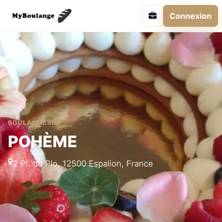
Connexion
BOULANGERIE
POHÈME
2 Pl. du Plo, 12500 Espalion, France