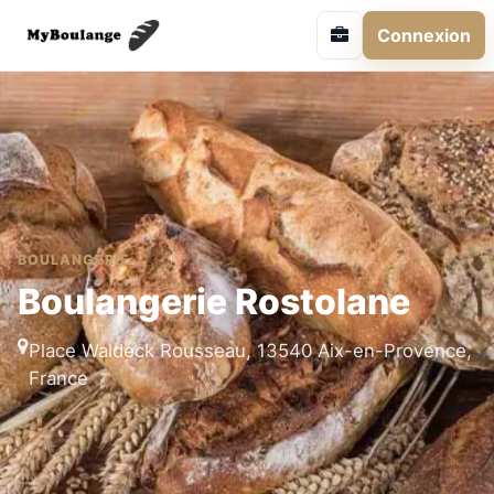
Connexion
BOULANGERIE
Boulangerie Rostolane
Place Waldeck Rousseau, 13540 Aix-en-Provence,
France