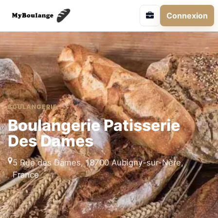
Connexion
BOULANGERIE
Boulangerie Patisserie
Des Dames
5 Rue des Dames, 18700 Aubigny-sur-Nère,
France