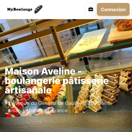
Connexion
BOULANGERIE
Maison Aveline -
boulangerie pâtisserie
artisanale
2 Avenue du Général de Gaulle, 18200 Saint-
Amand-Montrond, France