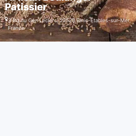
Patissier
3 Bd du Gén Leclerc, 22520 Binic-Étables-sur-Mer,
France