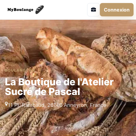
Connexion
BOULANGERIE
La Boutique de l'Atelier
Sucré de Pascal
11 Pl. Rambaud, 26140 Anneyron, France