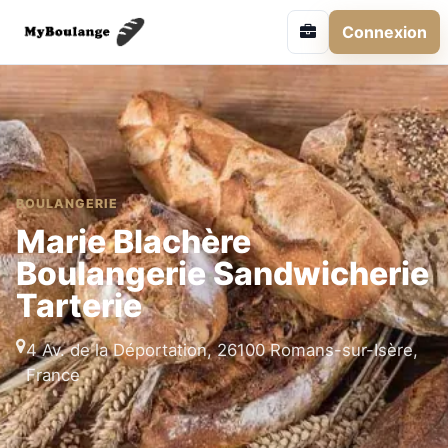
Connexion
BOULANGERIE
Marie Blachère
Boulangerie Sandwicherie
Tarterie
4 Av. de la Déportation, 26100 Romans-sur-Isère,
France