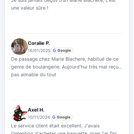
Je suis jamais déçus d’un Marie Blachère, c’est
une valeur sûre !
Coralie P.
16/01/2025
Google
De passage chez Marie Blachere, habitué de ce
genre de boulangerie. Aujourd'hui très mal reçu...
pas aimable du tout
Axel H.
10/11/2024
Google
Le service client était excellent. J'avais
l'intention d'acheter une baguette, mais j'ai fini