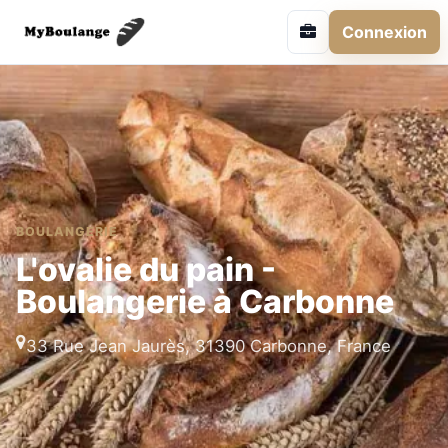
Connexion
BOULANGERIE
L'ovalie du pain -
Boulangerie à Carbonne
33 Rue Jean Jaurès, 31390 Carbonne, France