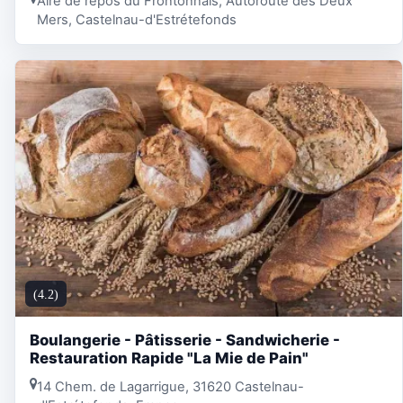
Aire de repos du Frontonnais, Autoroute des Deux
Mers, Castelnau-d'Estrétefonds
(4.2)
Boulangerie - Pâtisserie - Sandwicherie -
Restauration Rapide "La Mie de Pain"
14 Chem. de Lagarrigue, 31620 Castelnau-