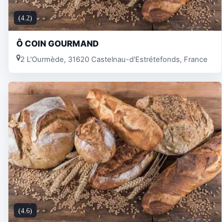
(4.2)
Ô COIN GOURMAND
2 L'Ourmède, 31620 Castelnau-d'Estrétefonds, France
(4.6)