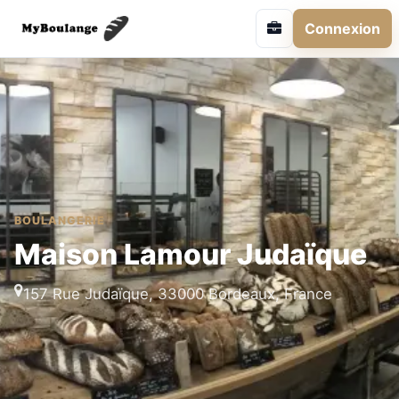
Connexion
BOULANGERIE
Maison Lamour Judaïque
157 Rue Judaïque, 33000 Bordeaux, France