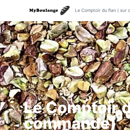
Le Compto
Le Comptoir du flan ( sur
BOULANGERIE
Le Comptoir du
commande)