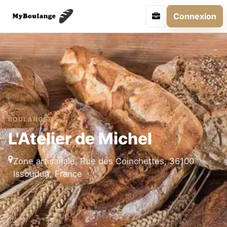
Connexion
BOULANGERIE
L'Atelier de Michel
Zone artisanale, Rue des Coinchettes, 36100
Issoudun, France