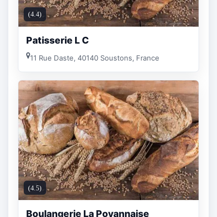
(4.4)
Patisserie L C
11 Rue Daste, 40140 Soustons, France
(4.5)
Boulangerie La Poyannaise