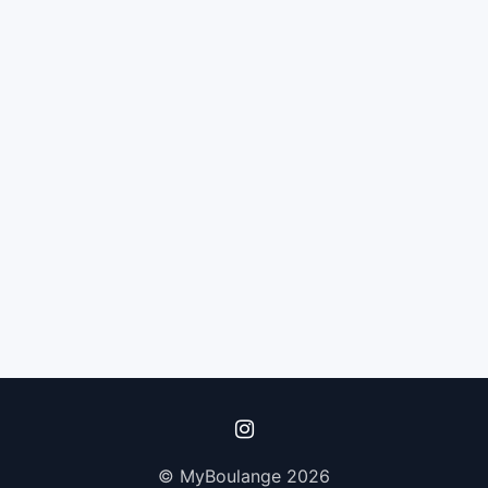
© MyBoulange 2026