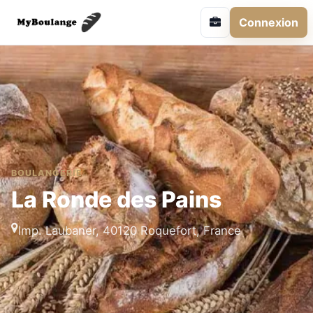
Connexion
BOULANGERIE
La Ronde des Pains
Imp. Laubaner, 40120 Roquefort, France