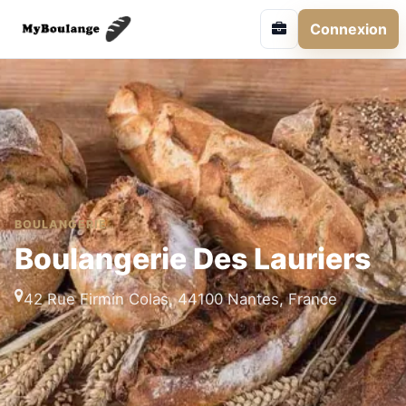
Connexion
BOULANGERIE
Boulangerie Des Lauriers
42 Rue Firmin Colas, 44100 Nantes, France