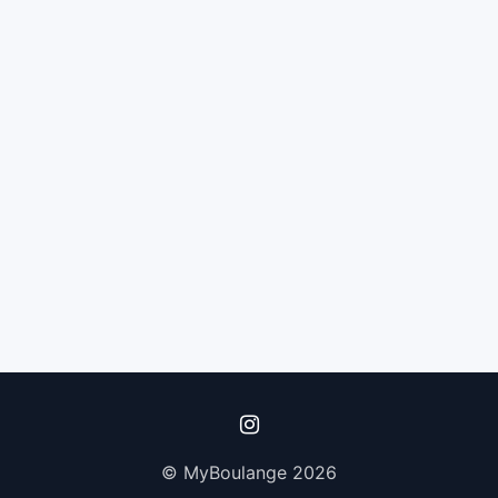
© MyBoulange 2026