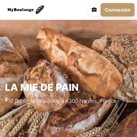
Connexion
BOULANGERIE
LA MIE DE PAIN
10 Bd de la Beaujoire, 44300 Nantes, France