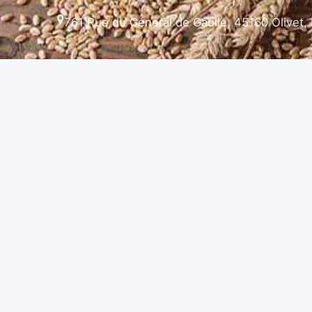
761 Rue du Général de Gaulle, 45160 Olivet,