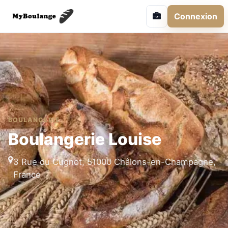
Connexion
BOULANGERIE
Boulangerie Louise
3 Rue du Cugnot, 51000 Châlons-en-Champagne,
France