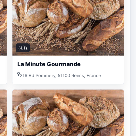
(4.1)
La Minute Gourmande
216 Bd Pommery, 51100 Reims, France