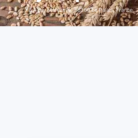
Z.A de, Merezelle, 56360 Le Palais, France