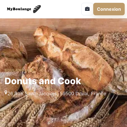
Connexion
BOULANGERIE
Donuts and Cook
26 Rue Saint-Jacques, 59500 Douai, France