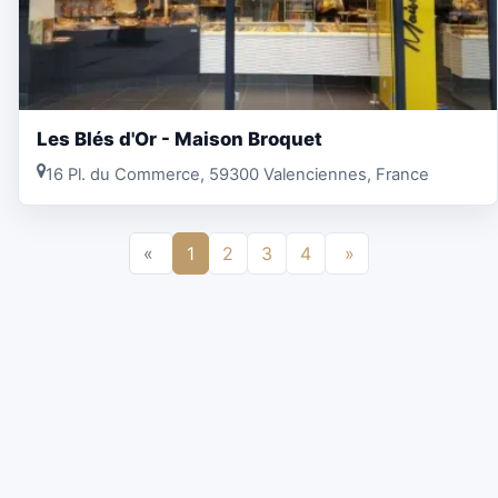
Les Blés d'Or - Maison Broquet
16 Pl. du Commerce, 59300 Valenciennes, France
«
1
2
3
4
»