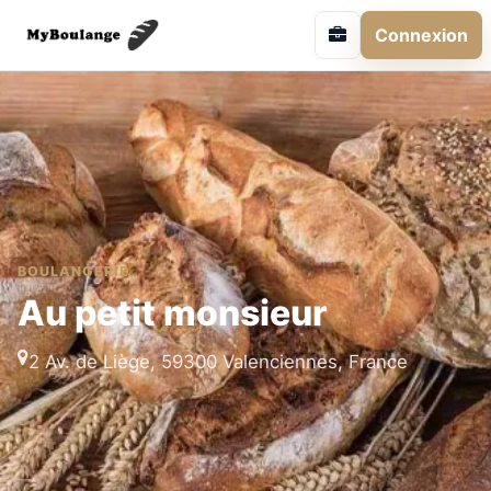
Connexion
BOULANGERIE
Au petit monsieur
2 Av. de Liège, 59300 Valenciennes, France