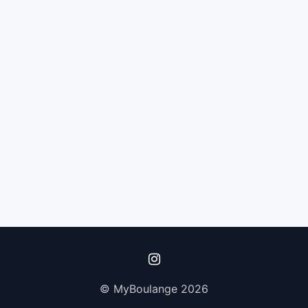
© MyBoulange 2026