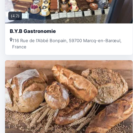
(4.2)
B.Y.B Gastronomie
116 Rue de l'Abbé Bonpain, 59700 Marcq-en-Barœul,
France