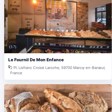
(3.7)
Le Fournil De Mon Enfance
2 Pl. Lisfranc Croisé Laroche, 59700 Marcq-en-Barœul,
France