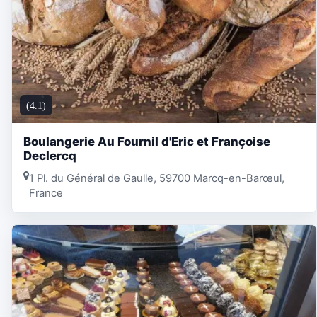
(4.1)
Boulangerie Au Fournil d'Eric et Françoise
Declercq
1 Pl. du Général de Gaulle, 59700 Marcq-en-Barœul,
France