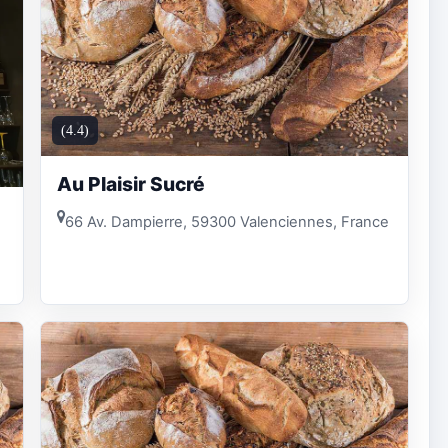
(4.4)
Au Plaisir Sucré
66 Av. Dampierre, 59300 Valenciennes, France