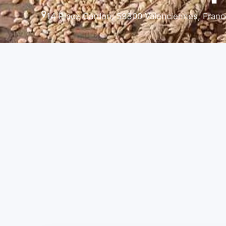
14 Place Cardon, 59300 Valenciennes, Franc