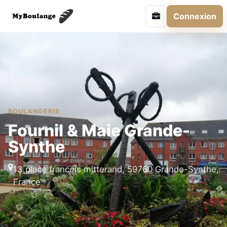
Connexion
BOULANGERIE
Fournil & Maie Grande-
Synthe
13 place francois mitterand, 59760 Grande-Synthe,
France