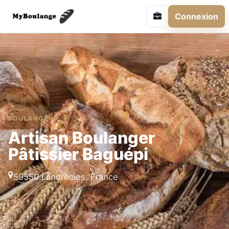
Connexion
BOULANGERIE
Artisan Boulanger
Pâtissier Baguépi
59550 Landrecies, France