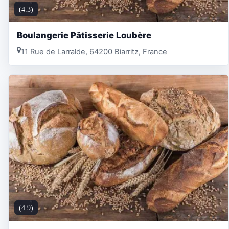
(4.3)
Boulangerie Pâtisserie Loubère
11 Rue de Larralde, 64200 Biarritz, France
(4.9)