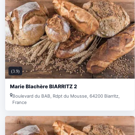
(3.9)
Marie Blachère BIARRITZ 2
Boulevard du BAB, Rdpt du Mousse, 64200 Biarritz,
France