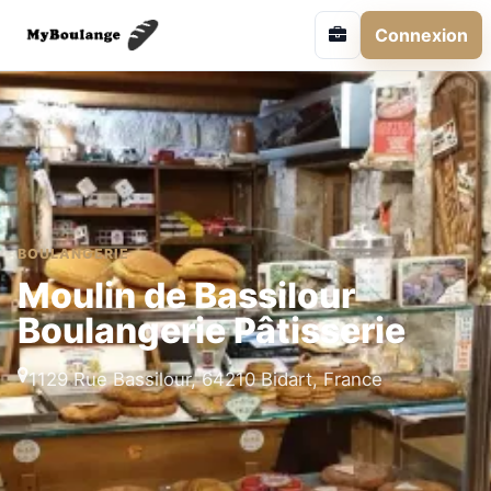
Connexion
BOULANGERIE
Moulin de Bassilour
Boulangerie Pâtisserie
1129 Rue Bassilour, 64210 Bidart, France