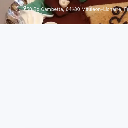
58 Bd Gambetta, 64130 Mauléon-Licharre, F