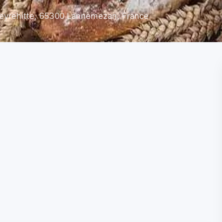
 Peyrehitte, 65300 Lannemezan, France