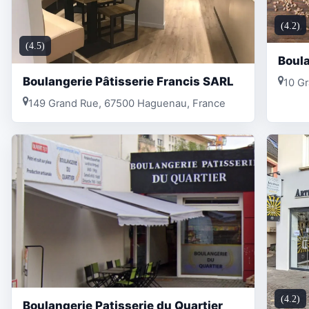
(4.2)
(4.5)
Boul
Boulangerie Pâtisserie Francis SARL
10 G
149 Grand Rue, 67500 Haguenau, France
(4.2)
Boulangerie Patisserie du Quartier