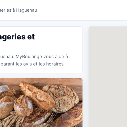
ries Haguenau - MyBou
sseries à Haguenau
geries et
aguenau. MyBoulange vous aide à
arant les avis et les horaires.