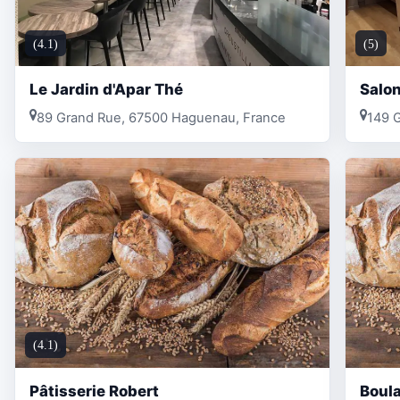
(4.1)
(5)
Le Jardin d'Apar Thé
Salon
89 Grand Rue, 67500 Haguenau, France
149 
(4.1)
Pâtisserie Robert
Boul