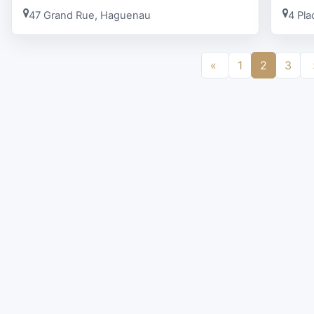
47 Grand Rue, Haguenau
4 Pl
«
1
2
3