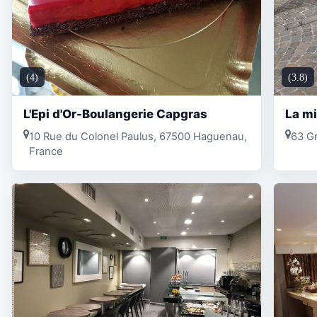
(4)
(3.8)
L'Epi d'Or-Boulangerie Capgras
La mi
10 Rue du Colonel Paulus, 67500 Haguenau,
63 G
France