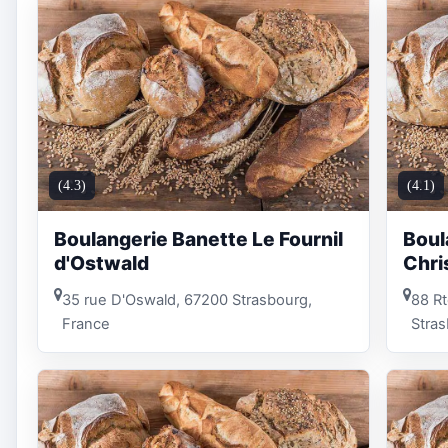
(4.3)
(4.1)
Boulangerie Banette Le Fournil
Boul
d'Ostwald
Chri
35 rue D'Oswald, 67200 Strasbourg,
88 Rt
France
Stras