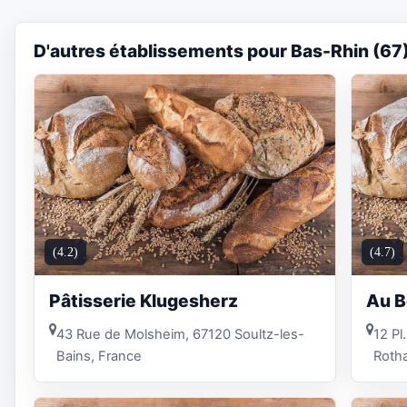
D'autres établissements pour Bas-Rhin (67
(4.2)
(4.7)
Pâtisserie Klugesherz
Au B
43 Rue de Molsheim, 67120 Soultz-les-
12 Pl
Bains, France
Roth