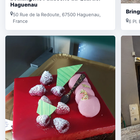
Haguenau
Brin
50 Rue de la Redoute, 67500 Haguenau,
France
6 Pl