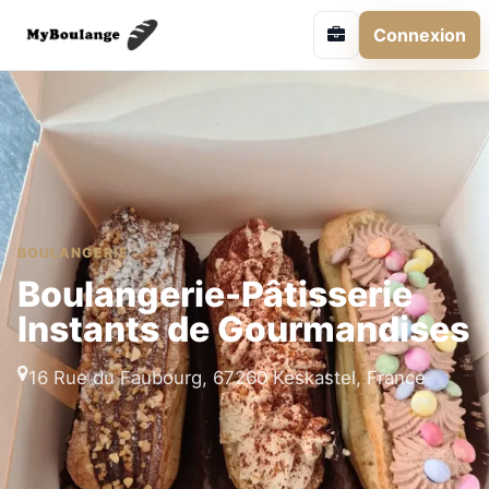
Connexion
BOULANGERIE
Boulangerie-Pâtisserie
Instants de Gourmandises
16 Rue du Faubourg, 67260 Keskastel, France