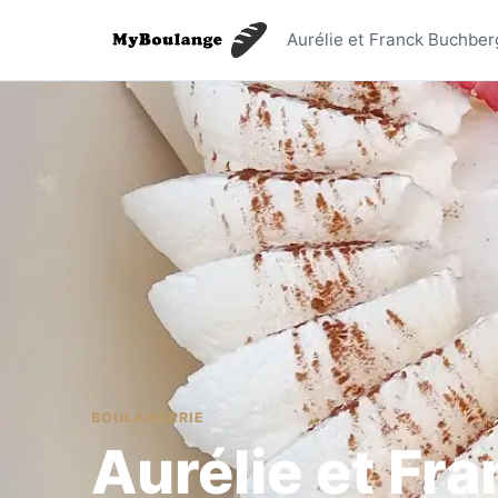
Aurélie e
Aurélie et Franck Buchber
BOULANGERIE
Aurélie et Fr