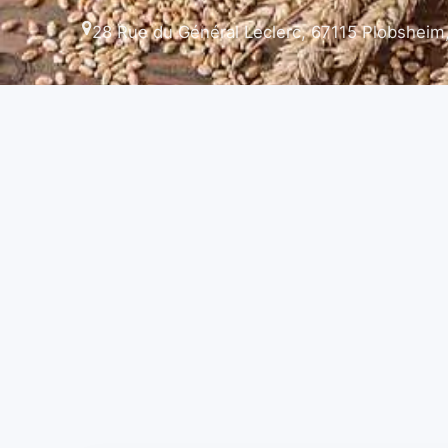
28 Rue du Général Leclerc, 67115 Plobsheim