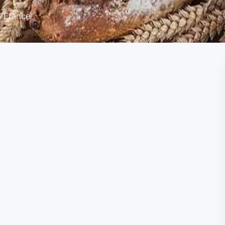
, France