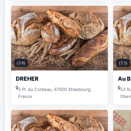
(3.8)
(3.5)
DREHER
Au B
5 Pl. du Corbeau, 67000 Strasbourg,
53 R
France
Obern