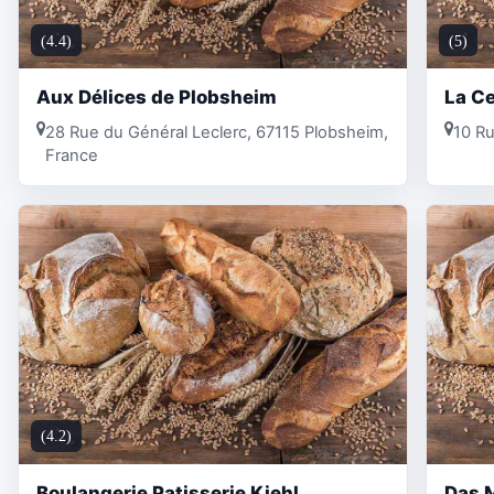
(4.4)
(5)
Aux Délices de Plobsheim
La Ce
28 Rue du Général Leclerc, 67115 Plobsheim,
10 Ru
France
(4.2)
Boulangerie Patisserie Kiehl
Das M