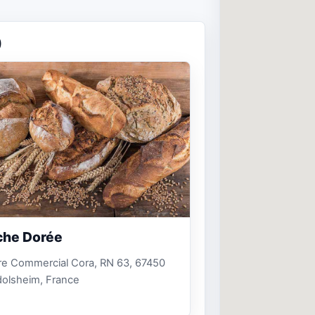
)
che Dorée
re Commercial Cora, RN 63, 67450
olsheim, France