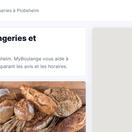
ies Plobsheim - MyBou
series à Plobsheim
geries et
bsheim. MyBoulange vous aide à
arant les avis et les horaires.