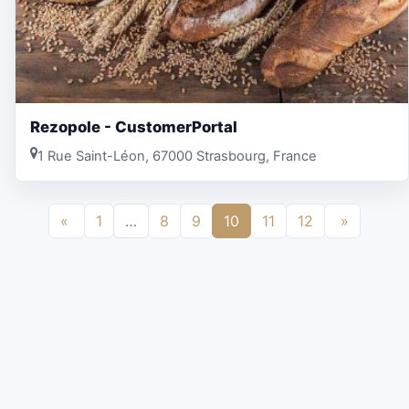
Rezopole - CustomerPortal
1 Rue Saint-Léon, 67000 Strasbourg, France
«
1
…
8
9
10
11
12
»